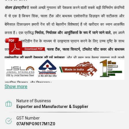
सेलम इंडस्ट्रीज
है सबसे अच्छी गुणवत्ता की पेशकश करने वाली सबसे बड़ी विनिर्माण कंपनियों
में से एक है किचन सिंक, फ्लश टैंक और बाथरूम एक्सेसरीज़ डिज़ाइन की सटीकता और
बेमिसाल टिकाऊपन हमारी रेंज की दो बेहतरीन विशेषताएं हैं जो खरीदार का ध्यान आकर्षित
करता है। एक प्रसिद्ध
निर्माता, निर्यातक और आपूर्तिकर्ता के रूप में जाने जाने वाले,
हम अपने
उत्पादों की त्रुटिहीन रेंज के माध्यम से उत्कृष्टता प्रदान करने के लिए उच्च दृष्टि के साथ
काम कर रहे हैं।
किचन सिंक, फ्लश टैंक, फ्लश सिस्टर्न, टॉयलेट सीट कवर और बाथरूम
एक्सेसरीज की हमारी पेशकश की गई श्रृंखला,
और भी बहुत कुछ बेहतर गुणवत्ता वाले कच्चे
माल का उपयोग करके बनाया गया है, जो उत्पाद की गुणवत्ता को और बढ़ाता है। हमारे सभी
उत्पादों की सराहना की जाती है उनकी बेहतरीन फ़िनिश, सटीक आयाम, कॉम्पैक्ट और
आधुनिक डिज़ाइन, और टिकाऊपन।
Show more
हमारा मजबूत इंफ्रास्ट्रक्चर उन सभी एडवांस सुविधाओं से लैस है जो किचन सिंक, डबल
किचन सिंक, ड्रेन बोर्ड के साथ डबल सिंक
बाउल
,
वेजिटेबल बाउल
के साथ डबल
Nature of Business
Exporter and Manufacturer & Supplier
सिंक आदि का उत्पादन करने के लिए आवश्यक हैं,
हमारा परिष्कृत विनिर्माण संयंत्र सक्षम है
बिना किसी दोष के और न्यूनतम मात्रा में बड़ी मात्रा में उत्पाद विकसित करना लीड टाइम।
GST Number
07AFNPG9017M1Z0
हमने सक्षम पेशेवरों की एक टीम भी नियुक्त की है जो हमारे संगठन का एक मजबूत आधार